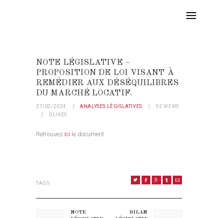
NOTE LÉGISLATIVE –
PROPOSITION DE LOI VISANT À
REMÉDIER AUX DÉSÉQUILIBRES
DU MARCHÉ LOCATIF.
27/02/2024
ANALYSES LÉGISLATIVES
92
VIEWS
0
LIKES
Retrouvez
ici
le document.
TAGS:
NAVIGATION DE L’ARTICLE
NOTE
BILAN
Previous post:
Next post: