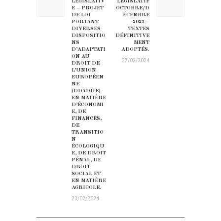
LÉGISLATIV
LÉGISLATIF
E – PROJET
OCTOBRE/D
DE LOI
ÉCEMBRE
PORTANT
2023 –
DIVERSES
TEXTES
DISPOSITIO
DÉFINITIVE
NS
MENT
D’ADAPTATI
ADOPTÉS.
ON AU
27/02/2024
DROIT DE
L’UNION
EUROPÉEN
NE
(DDADUE)
EN MATIÈRE
D’ÉCONOMI
E, DE
FINANCES,
DE
TRANSITIO
N
ÉCOLOGIQU
E, DE DROIT
PÉNAL, DE
DROIT
SOCIAL ET
EN MATIÈRE
AGRICOLE.
23/02/2024