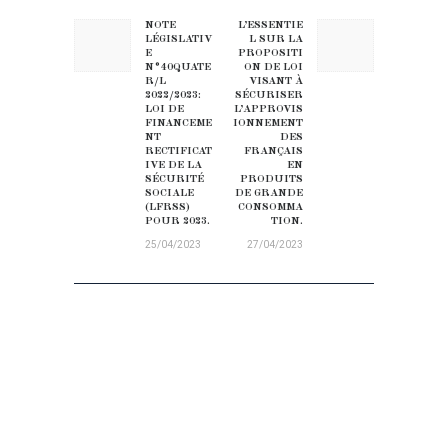
NAVIGATION DE L’ARTICLE
NOTE
L’ESSENTIE
Previous post:
Next post:
LÉGISLATIV
L SUR LA
E
PROPOSITI
N°40QUATE
ON DE LOI
R/L
VISANT À
2022/2023:
SÉCURISER
LOI DE
L’APPROVIS
FINANCEME
IONNEMENT
NT
DES
RECTIFICAT
FRANÇAIS
IVE DE LA
EN
SÉCURITÉ
PRODUITS
SOCIALE
DE GRANDE
(LFRSS)
CONSOMMA
POUR 2023.
TION.
25/04/2023
27/04/2023