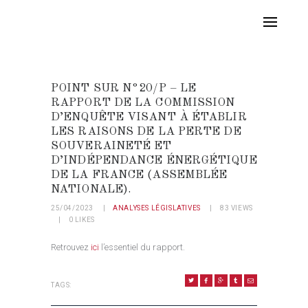
POINT SUR N°20/P – LE
RAPPORT DE LA COMMISSION
D’ENQUÊTE VISANT À ÉTABLIR
LES RAISONS DE LA PERTE DE
SOUVERAINETÉ ET
D’INDÉPENDANCE ÉNERGÉTIQUE
DE LA FRANCE (ASSEMBLÉE
NATIONALE).
25/04/2023
ANALYSES LÉGISLATIVES
83
VIEWS
0
LIKES
Retrouvez
ici
l’essentiel du rapport.
TAGS: