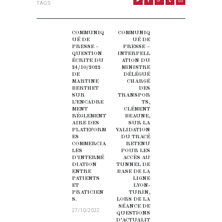
TAGS:
NAVIGATION DE L’ARTICLE
COMMUNIQ
COMMUNIQ
Previous post:
Next post:
UÉ DE
UÉ DE
PRESSE –
PRESSE –
QUESTION
INTERPELL
ÉCRITE DU
ATION DU
24/10/2022
MINISTRE
DE
DÉLÉGUÉ
MARTINE
CHARGÉ
BERTHET
DES
SUR
TRANSPOR
L’ENCADRE
TS,
MENT
CLÉMENT
RÉGLEMENT
BEAUNE,
AIRE DES
SUR LA
PLATEFORM
VALIDATION
ES
DU TRACÉ
COMMERCIA
RETENU
LES
POUR LES
D’INTERMÉ
ACCÈS AU
DIATION
TUNNEL DE
ENTRE
BASE DE LA
PATIENTS
LIGNE
ET
LYON-
PRATICIEN
TURIN,
S.
LORS DE LA
SÉANCE DE
27/10/2022
QUESTIONS
D’ACTUALIT