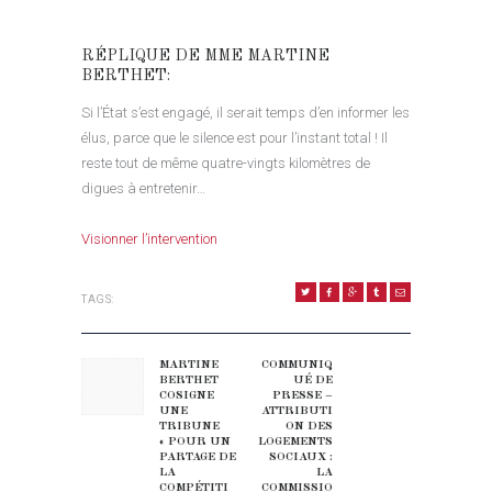
RÉPLIQUE DE MME MARTINE
BERTHET:
Si l’État s’est engagé, il serait temps d’en informer les
élus, parce que le silence est pour l’instant total ! Il
reste tout de même quatre-vingts kilomètres de
digues à entretenir…
Visionner l’intervention
TAGS:
NAVIGATION DE L’ARTICLE
MARTINE
COMMUNIQ
Previous post:
Next post:
BERTHET
UÉ DE
COSIGNE
PRESSE –
UNE
ATTRIBUTI
TRIBUNE
ON DES
« POUR UN
LOGEMENTS
PARTAGE DE
SOCIAUX :
LA
LA
COMPÉTITI
COMMISSIO