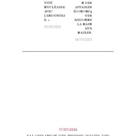
VITÉ
N DES
NUCLÉAIRE
AFFAIRES
AVEC
ÉCONOMIQ
L’INDUSTRI
UES
E. »
REDONNE
LA MAIN
29/09/2023
AUX
MAIRES.
06/10/2023
17/07/2026