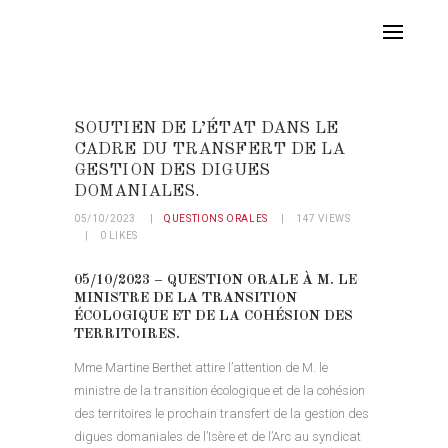
SOUTIEN DE L’ÉTAT DANS LE
CADRE DU TRANSFERT DE LA
GESTION DES DIGUES
DOMANIALES.
05/10/2023
QUESTIONS ORALES
147
VIEWS
0
LIKES
05/10/2023 – QUESTION ORALE À M. LE
MINISTRE DE LA TRANSITION
ÉCOLOGIQUE ET DE LA COHÉSION DES
TERRITOIRES.
Mme Martine Berthet attire l’attention de M. le
ministre de la transition écologique et de la cohésion
des territoires le prochain transfert de la gestion des
digues domaniales de l’Isère et de l’Arc au syndicat