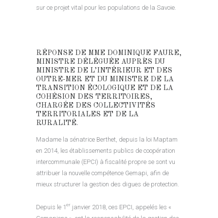
sur ce projet vital pour les populations de la Savoie.
RÉPONSE DE MME DOMINIQUE FAURE,
MINISTRE DÉLÉGUÉE AUPRÈS DU
MINISTRE DE L’INTÉRIEUR ET DES
OUTRE-MER ET DU MINISTRE DE LA
TRANSITION ÉCOLOGIQUE ET DE LA
COHÉSION DES TERRITOIRES,
CHARGÉE DES COLLECTIVITÉS
TERRITORIALES ET DE LA
RURALITÉ.
Madame la sénatrice Berthet, depuis la loi Maptam
en 2014, les établissements publics de coopération
intercommunale (EPCI) à fiscalité propre se sont vu
attribuer la nouvelle compétence Gemapi, afin de
mieux structurer la gestion des digues de protection.
er
Depuis le 1
janvier 2018, ces EPCI, appelés les «