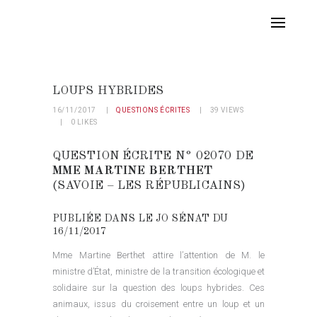
LOUPS HYBRIDES
16/11/2017
QUESTIONS ÉCRITES
39
VIEWS
0
LIKES
QUESTION ÉCRITE N° 02070 DE
MME MARTINE BERTHET
(SAVOIE – LES RÉPUBLICAINS)
PUBLIÉE DANS LE JO SÉNAT DU
16/11/2017
Mme Martine Berthet attire l’attention de M. le
ministre d’État, ministre de la transition écologique et
solidaire sur la question des loups hybrides. Ces
animaux, issus du croisement entre un loup et un