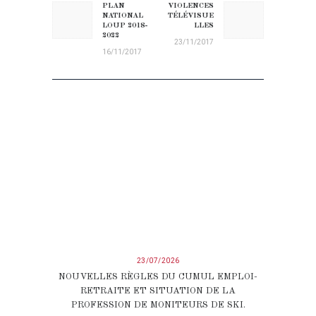
PLAN
VIOLENCES
Previous post:
Next post:
NATIONAL
TÉLÉVISUE
LOUP 2018-
LLES
2022
23/11/2017
16/11/2017
23/07/2026
NOUVELLES RÈGLES DU CUMUL EMPLOI-
RETRAITE ET SITUATION DE LA
PROFESSION DE MONITEURS DE SKI.