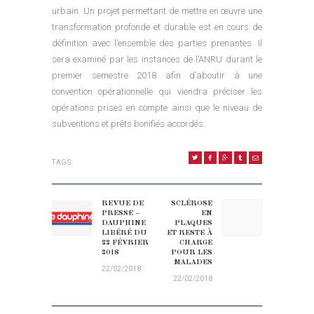
urbain. Un projet permettant de mettre en œuvre une
transformation profonde et durable est en cours de
définition avec l’ensemble des parties prenantes. Il
sera examiné par les instances de l’ANRU durant le
premier semestre 2018 afin d’aboutir à une
convention opérationnelle qui viendra préciser les
opérations prises en compte ainsi que le niveau de
subventions et prêts bonifiés accordés.
TAGS:
NAVIGATION DE L’ARTICLE
REVUE DE
SCLÉROSE
Previous post:
Next post:
PRESSE –
EN
DAUPHINE
PLAQUES
LIBÉRÉ DU
ET RESTE À
22 FÉVRIER
CHARGE
2018
POUR LES
MALADES
22/02/2018
22/02/2018